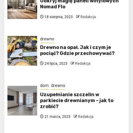
Odkryj magię paneli winylowych
Nomad Flo
18 sierpnia, 2023
Redakcja
drewno
Drewno na opał. Jak i czym je
pociąć? Gdzie przechowywać?
24 lipca, 2023
Redakcja
dom
drewno
Uzupełnianie szczelin w
parkiecie drewnianym – jak to
zrobić?
21 marca, 2023
Redakcja