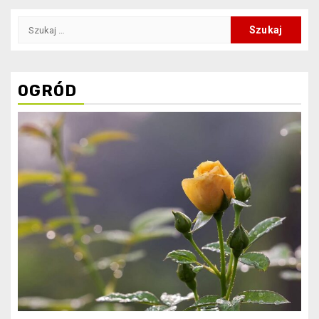
wpisów
Szukaj:
OGRÓD