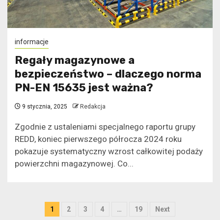
informacje
Regały magazynowe a
bezpieczeństwo – dlaczego norma
PN-EN 15635 jest ważna?
9 stycznia, 2025
Redakcja
Zgodnie z ustaleniami specjalnego raportu grupy
REDD, koniec pierwszego półrocza 2024 roku
pokazuje systematyczny wzrost całkowitej podaży
powierzchni magazynowej. Co...
Stronicowanie
1
2
3
4
…
19
Next