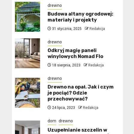
drewno
Budowa altany ogrodowej:
materiały i projekty
31 stycznia, 2025
Redakcja
drewno
Odkryj magię paneli
winylowych Nomad Flo
18 sierpnia, 2023
Redakcja
drewno
Drewno na opał. Jak i czym
je pociąć? Gdzie
przechowywać?
24 lipca, 2023
Redakcja
dom
drewno
Uzupełnianie szczelin w