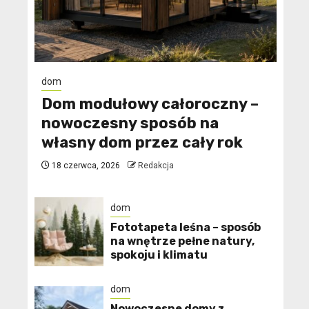
dom
Dom modułowy całoroczny –
nowoczesny sposób na
własny dom przez cały rok
18 czerwca, 2026
Redakcja
dom
​Fototapeta leśna – sposób
na wnętrze pełne natury,
spokoju i klimatu
dom
Nowoczesne domy z