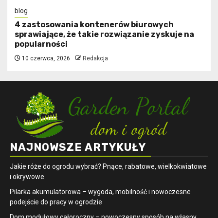
blog
4 zastosowania kontenerów biurowych
sprawiające, że takie rozwiązanie zyskuje na
popularności
10 czerwca, 2026
Redakcja
NAJNOWSZE ARTYKUŁY
Jakie róże do ogrodu wybrać? Pnące, rabatowe, wielkokwiatowe
i okrywowe
Pilarka akumulatorowa – wygoda, mobilność i nowoczesne
podejście do pracy w ogrodzie
Dom modułowy całoroczny – nowoczesny sposób na własny