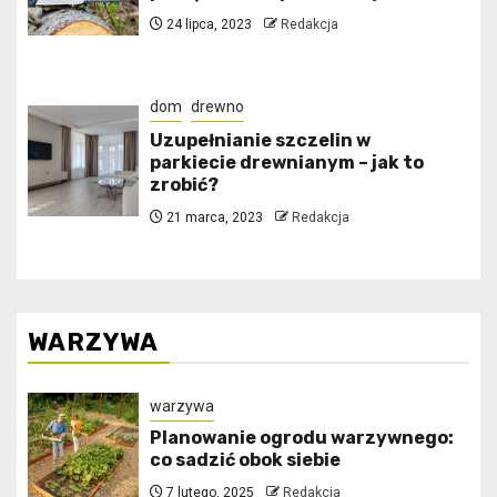
24 lipca, 2023
Redakcja
dom
drewno
Uzupełnianie szczelin w
parkiecie drewnianym – jak to
zrobić?
21 marca, 2023
Redakcja
WARZYWA
warzywa
Planowanie ogrodu warzywnego:
co sadzić obok siebie
7 lutego, 2025
Redakcja