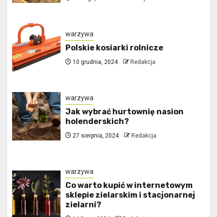
warzywa
Polskie kosiarki rolnicze
10 grudnia, 2024
Redakcja
warzywa
Jak wybrać hurtownię nasion
holenderskich?
27 sierpnia, 2024
Redakcja
warzywa
Co warto kupić w internetowym
sklepie zielarskim i stacjonarnej
zielarni?