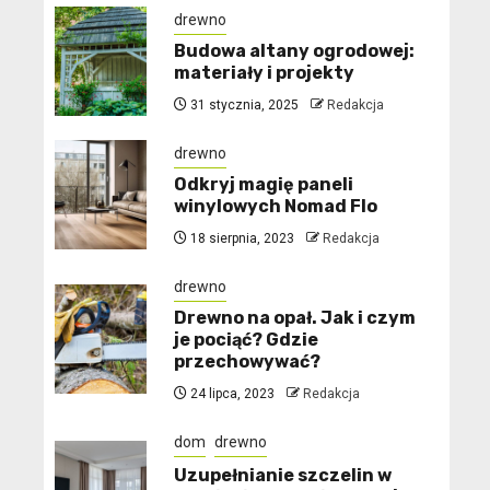
drewno
Budowa altany ogrodowej:
materiały i projekty
31 stycznia, 2025
Redakcja
drewno
Odkryj magię paneli
winylowych Nomad Flo
18 sierpnia, 2023
Redakcja
drewno
Drewno na opał. Jak i czym
je pociąć? Gdzie
przechowywać?
24 lipca, 2023
Redakcja
dom
drewno
Uzupełnianie szczelin w