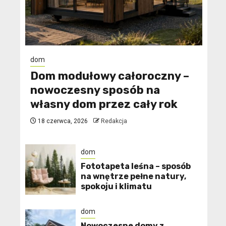
dom
Dom modułowy całoroczny –
nowoczesny sposób na
własny dom przez cały rok
18 czerwca, 2026
Redakcja
dom
​Fototapeta leśna – sposób
na wnętrze pełne natury,
spokoju i klimatu
dom
Nowoczesne domy z