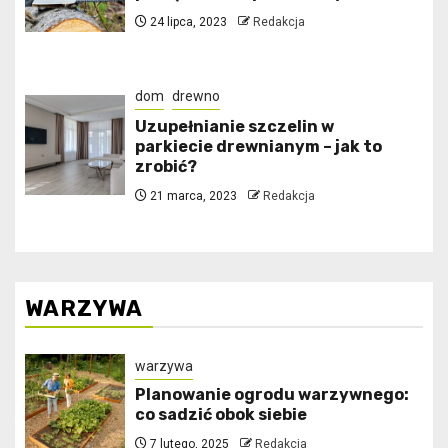
24 lipca, 2023
Redakcja
dom
drewno
Uzupełnianie szczelin w
parkiecie drewnianym – jak to
zrobić?
21 marca, 2023
Redakcja
WARZYWA
warzywa
Planowanie ogrodu warzywnego:
co sadzić obok siebie
7 lutego, 2025
Redakcja