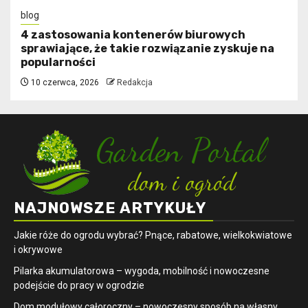
blog
4 zastosowania kontenerów biurowych
sprawiające, że takie rozwiązanie zyskuje na
popularności
10 czerwca, 2026
Redakcja
NAJNOWSZE ARTYKUŁY
Jakie róże do ogrodu wybrać? Pnące, rabatowe, wielkokwiatowe
i okrywowe
Pilarka akumulatorowa – wygoda, mobilność i nowoczesne
podejście do pracy w ogrodzie
Dom modułowy całoroczny – nowoczesny sposób na własny