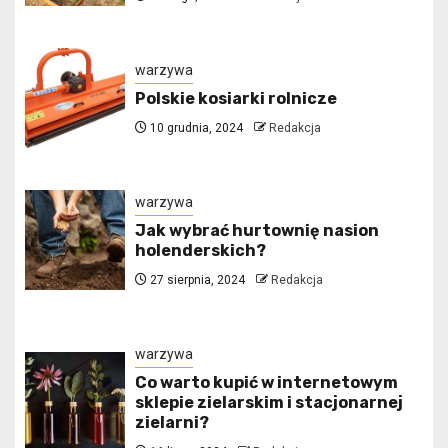
warzywa
Polskie kosiarki rolnicze
10 grudnia, 2024
Redakcja
warzywa
Jak wybrać hurtownię nasion
holenderskich?
27 sierpnia, 2024
Redakcja
warzywa
Co warto kupić w internetowym
sklepie zielarskim i stacjonarnej
zielarni?