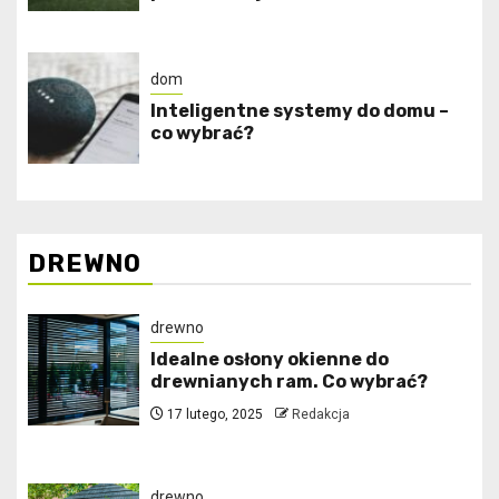
dom
Inteligentne systemy do domu –
co wybrać?
DREWNO
drewno
Idealne osłony okienne do
drewnianych ram. Co wybrać?
17 lutego, 2025
Redakcja
drewno