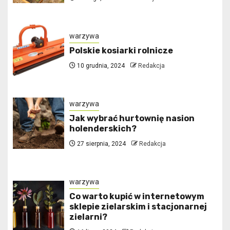
warzywa
Polskie kosiarki rolnicze
10 grudnia, 2024
Redakcja
warzywa
Jak wybrać hurtownię nasion
holenderskich?
27 sierpnia, 2024
Redakcja
warzywa
Co warto kupić w internetowym
sklepie zielarskim i stacjonarnej
zielarni?