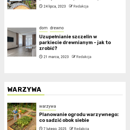
24 lipca, 2023
Redakcja
dom
drewno
Uzupełnianie szczelin w
parkiecie drewnianym – jak to
zrobić?
21 marca, 2023
Redakcja
WARZYWA
warzywa
Planowanie ogrodu warzywnego:
co sadzić obok siebie
7 lutego, 2025
Redakcja