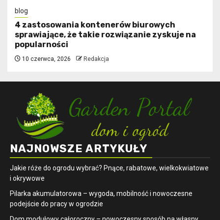
blog
4 zastosowania kontenerów biurowych
sprawiające, że takie rozwiązanie zyskuje na
popularności
10 czerwca, 2026
Redakcja
NAJNOWSZE ARTYKUŁY
Jakie róże do ogrodu wybrać? Pnące, rabatowe, wielkokwiatowe
i okrywowe
Pilarka akumulatorowa – wygoda, mobilność i nowoczesne
podejście do pracy w ogrodzie
Dom modułowy całoroczny – nowoczesny sposób na własny