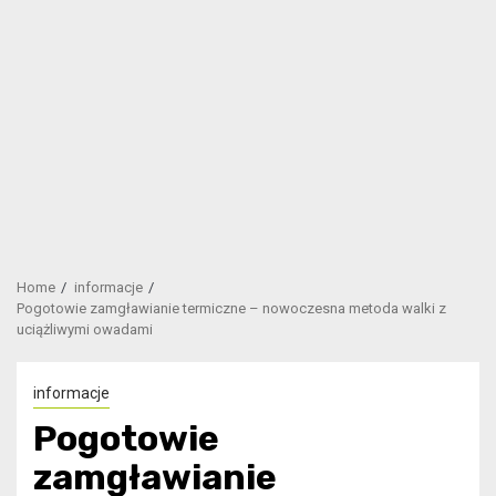
Home
informacje
Pogotowie zamgławianie termiczne – nowoczesna metoda walki z
uciążliwymi owadami
informacje
Pogotowie
zamgławianie