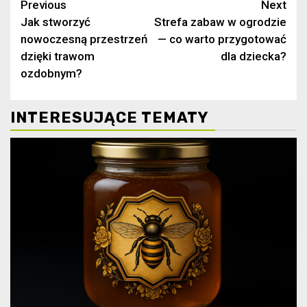
Continue
Previous
Next
Jak stworzyć
Strefa zabaw w ogrodzie
Reading
nowoczesną przestrzeń
— co warto przygotować
dzięki trawom
dla dziecka?
ozdobnym?
INTERESUJĄCE TEMATY