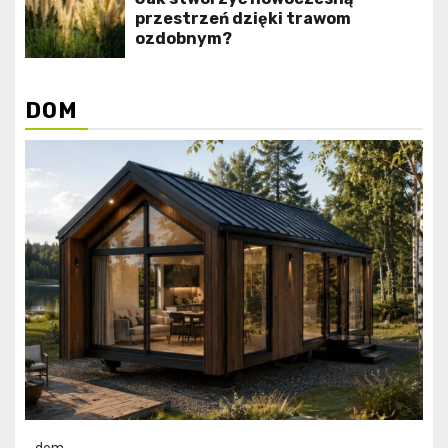
przestrzeń dzięki trawom
ozdobnym?
DOM
dom