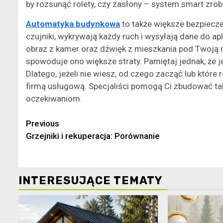
by rozsunąć rolety, czy zasłony – system smart zrobi
Automatyka budynkowa
to także większe bezpiec
czujniki, wykrywają każdy ruch i wysyłają dane do a
obraz z kamer oraz dźwięk z mieszkania pod Twoją 
spowoduje ono większe straty. Pamiętaj jednak, że j
Dlatego, jeżeli nie wiesz, od czego zacząć lub które
firmą usługową. Specjaliści pomogą Ci zbudować t
oczekiwaniom.
Continue
Previous
Grzejniki i rekuperacja: Porównanie
Reading
INTERESUJĄCE TEMATY