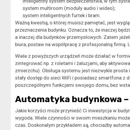
inteligentny system bezpieczeństwa, w tym sys
system multiroom (moduły audio i wideo);
system inteligentnych furtek i bram.
Ważną kwestią, o której musisz pamiętać, jest wyglą
przeznaczenia budynku. Oznacza to, że inaczej będ
a inaczej dla budynków przemysłowych. Zatem jeżel
biura, postaw na współpracę z profesjonalną firmą.
Wiele z powyższych urządzeń może działać w formi
zintegrować np. z roletami i żaluzjami, aby aktywowa
zmierzchu). Obsługa systemu jest niezwykle prosta 
stały dostęp do sieci WiFi i posiadasz smartfona z
poszczególnymi funkcjami swojego domu, bez wstawa
Automatyka budynkowa – 
Jakie korzyści może przynieść Ci inwestycja w bud
wygoda. Wiele czynności w swoim mieszkaniu może
czas. Doskonałym przykładem są, chociażby automat