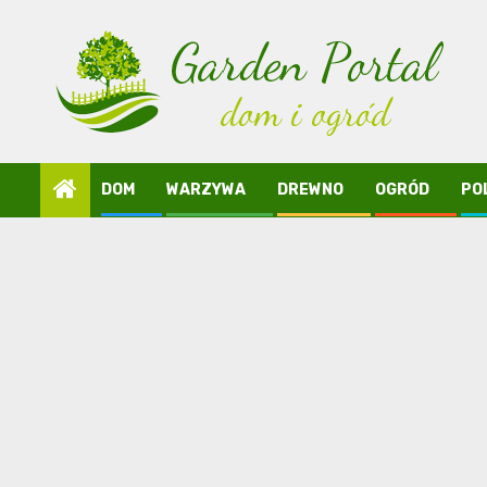
Skip
to
content
DOM
WARZYWA
DREWNO
OGRÓD
PO