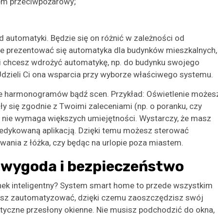
tem przeciwpożarowy;
d automatyki. Będzie się on różnić w zależności od
zie prezentować się automatyka dla budynków mieszkalnych,
i chcesz wdrożyć automatykę, np. do budynku swojego
 Udzieli Ci ona wsparcia przy wyborze właściwego systemu.
e harmonogramów bądź scen. Przykład: Oświetlenie możes
ły się zgodnie z Twoimi zaleceniami (np. o poranku, czy
i nie wymaga większych umiejętności. Wystarczy, że masz
 dedykowaną aplikacją. Dzięki temu możesz sterować
nia z łóżka, czy będąc na urlopie poza miastem.
wygoda i bezpieczeństwo
ynek inteligentny? System smart home to przede wszystkim
sz zautomatyzować, dzięki czemu zaoszczędzisz swój
yczne przesłony okienne. Nie musisz podchodzić do okna,