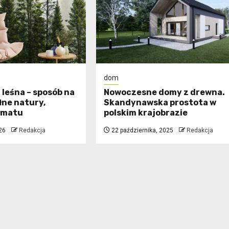
dom
 leśna – sposób na
Nowoczesne domy z drewna.
łne natury,
Skandynawska prostota w
limatu
polskim krajobrazie
26
Redakcja
22 października, 2025
Redakcja