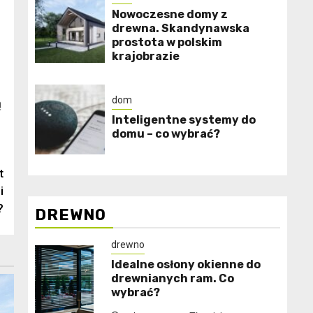
Nowoczesne domy z
drewna. Skandynawska
prostota w polskim
krajobrazie
dom
ą
Inteligentne systemy do
domu – co wybrać?
t
i
?
DREWNO
drewno
Idealne osłony okienne do
drewnianych ram. Co
wybrać?