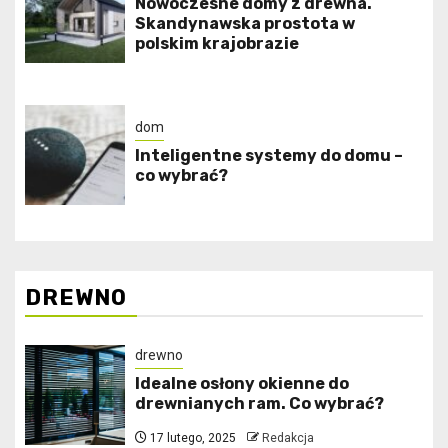
Nowoczesne domy z drewna.
Skandynawska prostota w
polskim krajobrazie
dom
Inteligentne systemy do domu –
co wybrać?
DREWNO
drewno
Idealne osłony okienne do
drewnianych ram. Co wybrać?
17 lutego, 2025
Redakcja