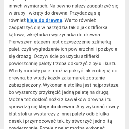
innych wymiarach. Na pewno należy zaopatrzyć się
w śruby i wkręty do drewna. Przydadzą się
również
kleje do drewna
. Warto również
zaopatrzyć się w narzędzia takie jak szlifierka
kątowa, wkrętarka i wyrzynarka do drewna.
Pierwszym etapem jest oczyszczenie szlifierką
palet, czyli wygładzenie ich powierzchni i pozbycie
się drzazg. Oczywiście po użyciu szlifierki
powierzchnię palety trzeba odkurzyć z pyłu i kurzu.
Wtedy moduły palet można pokryć lakierobejcą do
drewna, bo wtedy każdy zakamarek zostanie
zabezpieczony. Wykonanie stolika jest najprostsze,
bo wystarczy przykręcić jedną paletę na drugą.
Można też dokleić nóżki z kawałków drewna i tu
sprawdzą się
kleje do drewna
. Aby wykonać równy
blat stolika wystarczy z innej palety odbić kilka
desek i przymocować tak, by stworzyć jednolitą
powierzchnię. Fotele z palet można wykonać