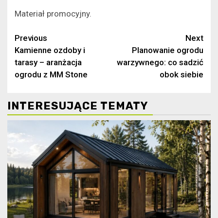
Materiał promocyjny.
Continue
Previous
Next
Kamienne ozdoby i
Planowanie ogrodu
Reading
tarasy – aranżacja
warzywnego: co sadzić
ogrodu z MM Stone
obok siebie
INTERESUJĄCE TEMATY