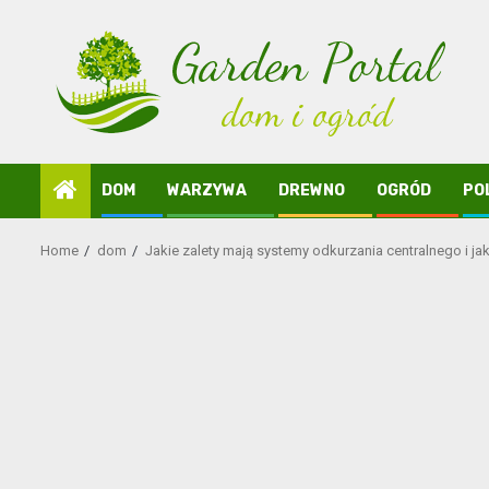
Skip
to
content
DOM
WARZYWA
DREWNO
OGRÓD
PO
Home
dom
Jakie zalety mają systemy odkurzania centralnego i 