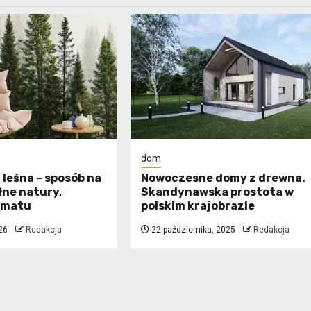
dom
 leśna – sposób na
Nowoczesne domy z drewna.
łne natury,
Skandynawska prostota w
limatu
polskim krajobrazie
26
Redakcja
22 października, 2025
Redakcja