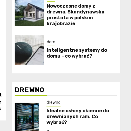
Nowoczesne domy z
drewna. Skandynawska
prostota w polskim
krajobrazie
o
dom
Inteligentne systemy do
domu – co wybrać?
DREWNO
t
m
drewno
?
Idealne osłony okienne do
drewnianych ram. Co
wybrać?