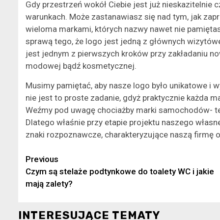
Gdy przestrzeń wokół Ciebie jest już nieskazitelni
warunkach. Może zastanawiasz się nad tym, jak zapr
wieloma markami, których nazwy nawet nie pamiętasz
sprawą tego, że logo jest jedną z głównych wizytówe
jest jednym z pierwszych kroków przy zakładaniu n
modowej bądź kosmetycznej.
Musimy pamiętać, aby nasze logo było unikatowe i wy
nie jest to proste zadanie, gdyż praktycznie każda 
Weźmy pod uwagę chociażby marki samochodów- te 
Dlatego właśnie przy etapie projektu naszego własn
znaki rozpoznawcze, charakteryzujące naszą firmę or
Continue
Previous
Czym są stelaże podtynkowe do toalety WC i jakie
Reading
mają zalety?
INTERESUJĄCE TEMATY