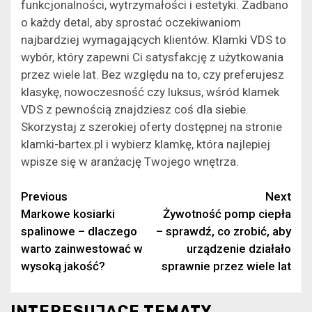
funkcjonalności, wytrzymałości i estetyki. Zadbano
o każdy detal, aby sprostać oczekiwaniom
najbardziej wymagających klientów. Klamki VDS to
wybór, który zapewni Ci satysfakcję z użytkowania
przez wiele lat. Bez względu na to, czy preferujesz
klasykę, nowoczesność czy luksus, wśród klamek
VDS z pewnością znajdziesz coś dla siebie.
Skorzystaj z szerokiej oferty dostępnej na stronie
klamki-bartex.pl i wybierz klamkę, która najlepiej
wpisze się w aranżację Twojego wnętrza.
Continue
Previous
Next
Markowe kosiarki
Żywotność pomp ciepła
Reading
spalinowe – dlaczego
– sprawdź, co zrobić, aby
warto zainwestować w
urządzenie działało
wysoką jakość?
sprawnie przez wiele lat
INTERESUJĄCE TEMATY