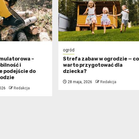
ogród
umulatorowa –
Strefa zabaw w ogrodzie — c
ilność i
warto przygotować dla
 podejście do
dziecka?
rodzie
28 maja, 2026
Redakcja
026
Redakcja