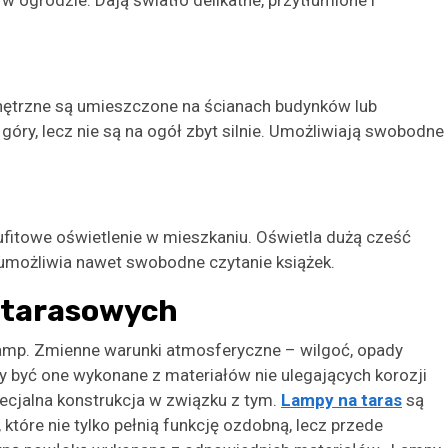
w ogrodzie. Dają światło delikatne, przytłumione i
nętrzne są umieszczone na ścianach budynków lub
góry, lecz nie są na ogół zbyt silnie. Umożliwiają swobodne
ufitowe oświetlenie w mieszkaniu. Oświetla dużą cześć
 umożliwia nawet swobodne czytanie książek.
 tarasowych
lamp. Zmienne warunki atmosferyczne – wilgoć, opady
być one wykonane z materiałów nie ulegających korozji
cjalna konstrukcja w związku z tym.
Lampy na taras
są
tóre nie tylko pełnią funkcję ozdobną, lecz przede