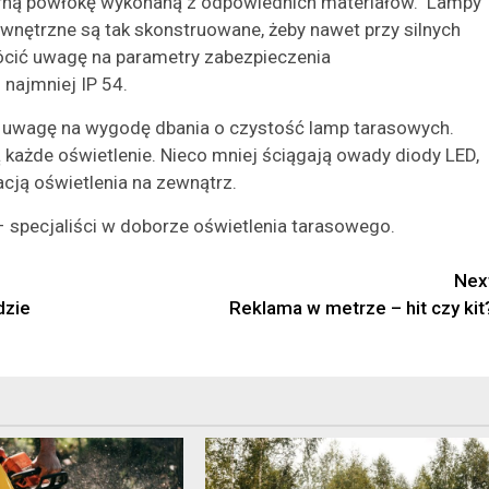
órną powłokę wykonaną z odpowiednich materiałów. Lampy
wnętrzne są tak skonstruowane, żeby nawet przy silnych
rócić uwagę na parametry zabezpieczenia
najmniej IP 54.
ć uwagę na wygodę dbania o czystość lamp tarasowych.
ą każde oświetlenie. Nieco mniej ściągają owady diody LED,
acją oświetlenia na zewnątrz.
 specjaliści w doborze oświetlenia tarasowego.
Nex
dzie
Reklama w metrze – hit czy kit