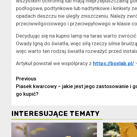
wszystkim ochronną lub mają nieprzepuszczalną g
podłogowe, podtynkowe lub nadtynkowe i kinkiety ze
opadach deszczu nie uległy zniszczeniu. Należy zw
przeciwwilgociowego i przeciwpyłowego w klasie co 
Decydując się na kupno lamp na taras warto zwróci
Owady lgną do światła, więc siłą rzeczy silnie brudz
więc warto ten rodzaj światła rozważyć przed instal
Artykuł powstał we współpracy z
https://boxlab.pl/
–
Continue
Previous
Piasek kwarcowy – jakie jest jego zastosowanie i g
Reading
go kupić?
INTERESUJĄCE TEMATY