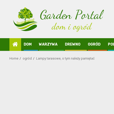
Skip
to
content
DOM
WARZYWA
DREWNO
OGRÓD
PO
Home
ogród
Lampy tarasowe, o tym należy pamiętać