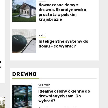
Nowoczesne domy z
drewna. Skandynawska
prostota w polskim
krajobrazie
dom
Inteligentne systemy do
domu – co wybrać?
t
?
DREWNO
drewno
Idealne osłony okienne do
drewnianych ram. Co
wybrać?