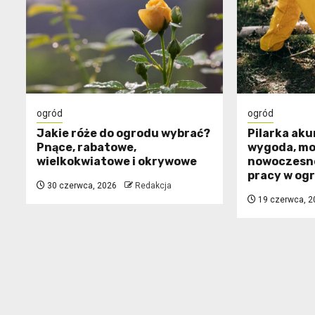
ogród
ogród
Jakie róże do ogrodu wybrać?
Pilarka ak
Pnące, rabatowe,
wygoda, mob
wielkokwiatowe i okrywowe
nowoczesne
pracy w og
30 czerwca, 2026
Redakcja
19 czerwca, 2