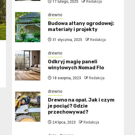
17 lutego, 2025
Redakcja
drewno
Budowa altany ogrodowej:
materiały i projekty
31 stycznia, 2025
Redakcja
drewno
o
Odkryj magię paneli
winylowych Nomad Flo
18 sierpnia, 2023
Redakcja
drewno
Drewno na opał. Jak i czym
je pociąć? Gdzie
przechowywać?
24 lipca, 2023
Redakcja