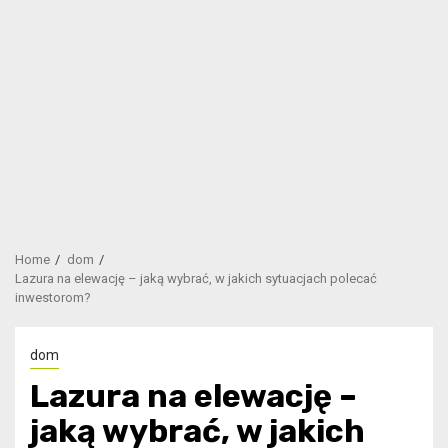
Home
dom
Lazura na elewację – jaką wybrać, w jakich sytuacjach polecać
inwestorom?
dom
Lazura na elewację –
jaką wybrać, w jakich