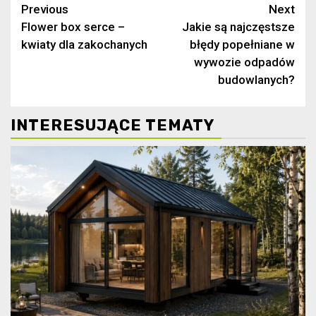
Continue
Previous
Next
Flower box serce –
Jakie są najczęstsze
Reading
kwiaty dla zakochanych
błędy popełniane w
wywozie odpadów
budowlanych?
INTERESUJĄCE TEMATY