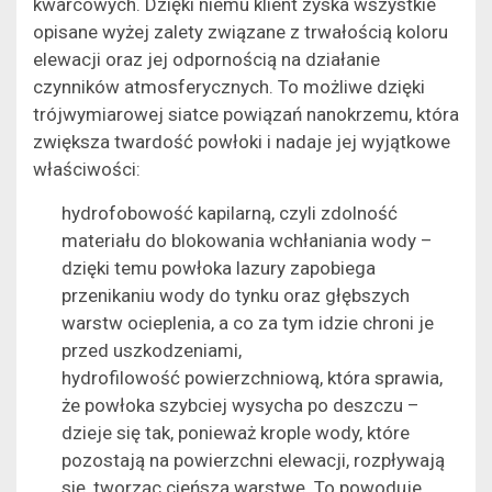
kwarcowych. Dzięki niemu klient zyska wszystkie
opisane wyżej zalety związane z trwałością koloru
elewacji oraz jej odpornością na działanie
czynników atmosferycznych. To możliwe dzięki
trójwymiarowej siatce powiązań nanokrzemu, która
zwiększa twardość powłoki i nadaje jej wyjątkowe
właściwości:
hydrofobowość kapilarną, czyli zdolność
materiału do blokowania wchłaniania wody –
dzięki temu powłoka lazury zapobiega
przenikaniu wody do tynku oraz głębszych
warstw ocieplenia, a co za tym idzie chroni je
przed uszkodzeniami,
hydrofilowość powierzchniową, która sprawia,
że powłoka szybciej wysycha po deszczu –
dzieje się tak, ponieważ krople wody, które
pozostają na powierzchni elewacji, rozpływają
się, tworząc cieńszą warstwę. To powoduje