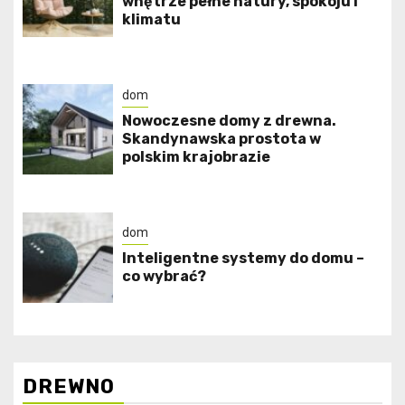
wnętrze pełne natury, spokoju i
klimatu
dom
Nowoczesne domy z drewna.
Skandynawska prostota w
polskim krajobrazie
dom
Inteligentne systemy do domu –
co wybrać?
DREWNO