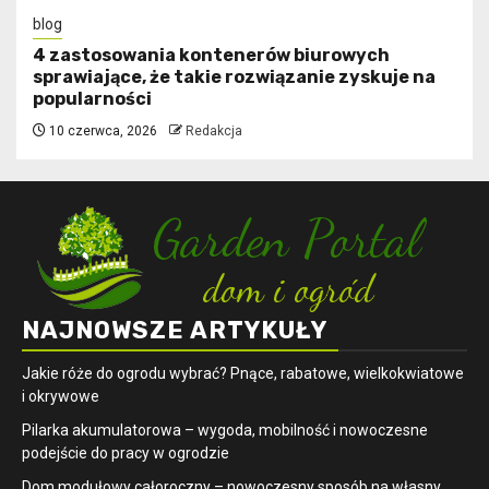
blog
4 zastosowania kontenerów biurowych
sprawiające, że takie rozwiązanie zyskuje na
popularności
10 czerwca, 2026
Redakcja
NAJNOWSZE ARTYKUŁY
Jakie róże do ogrodu wybrać? Pnące, rabatowe, wielkokwiatowe
i okrywowe
Pilarka akumulatorowa – wygoda, mobilność i nowoczesne
podejście do pracy w ogrodzie
Dom modułowy całoroczny – nowoczesny sposób na własny