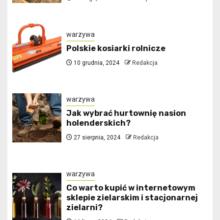
warzywa
Polskie kosiarki rolnicze
10 grudnia, 2024
Redakcja
warzywa
Jak wybrać hurtownię nasion
holenderskich?
27 sierpnia, 2024
Redakcja
warzywa
Co warto kupić w internetowym
sklepie zielarskim i stacjonarnej
zielarni?