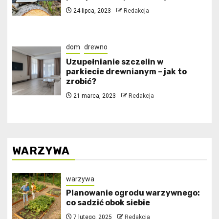
24 lipca, 2023
Redakcja
dom
drewno
Uzupełnianie szczelin w
parkiecie drewnianym – jak to
zrobić?
21 marca, 2023
Redakcja
WARZYWA
warzywa
Planowanie ogrodu warzywnego:
co sadzić obok siebie
7 lutego, 2025
Redakcja