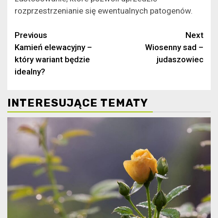
rozprzestrzenianie się ewentualnych patogenów.
Continue
Previous
Next
Kamień elewacyjny –
Wiosenny sad –
Reading
który wariant będzie
judaszowiec
idealny?
INTERESUJĄCE TEMATY