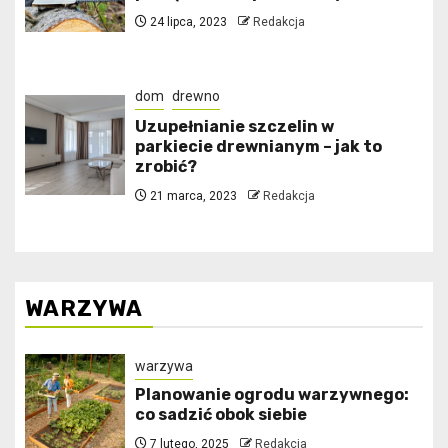
24 lipca, 2023
Redakcja
dom
drewno
Uzupełnianie szczelin w
parkiecie drewnianym – jak to
zrobić?
21 marca, 2023
Redakcja
WARZYWA
warzywa
Planowanie ogrodu warzywnego:
co sadzić obok siebie
7 lutego, 2025
Redakcja