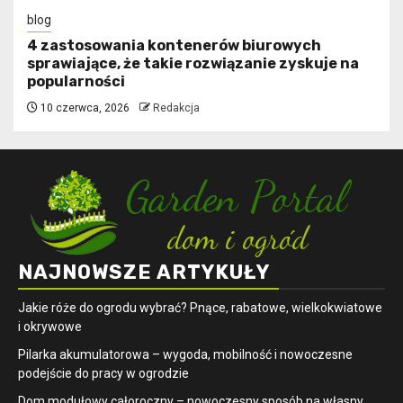
blog
4 zastosowania kontenerów biurowych
sprawiające, że takie rozwiązanie zyskuje na
popularności
10 czerwca, 2026
Redakcja
NAJNOWSZE ARTYKUŁY
Jakie róże do ogrodu wybrać? Pnące, rabatowe, wielkokwiatowe
i okrywowe
Pilarka akumulatorowa – wygoda, mobilność i nowoczesne
podejście do pracy w ogrodzie
Dom modułowy całoroczny – nowoczesny sposób na własny