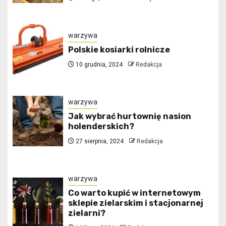
warzywa
Polskie kosiarki rolnicze
10 grudnia, 2024
Redakcja
warzywa
Jak wybrać hurtownię nasion
holenderskich?
27 sierpnia, 2024
Redakcja
warzywa
Co warto kupić w internetowym
sklepie zielarskim i stacjonarnej
zielarni?