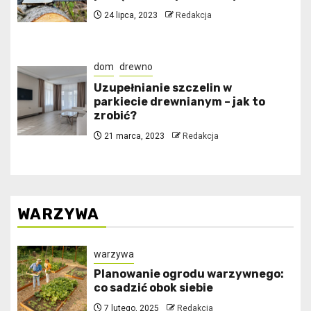
24 lipca, 2023
Redakcja
dom
drewno
Uzupełnianie szczelin w
parkiecie drewnianym – jak to
zrobić?
21 marca, 2023
Redakcja
WARZYWA
warzywa
Planowanie ogrodu warzywnego:
co sadzić obok siebie
7 lutego, 2025
Redakcja