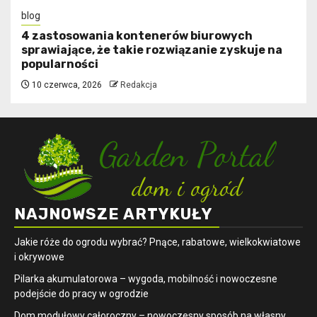
blog
4 zastosowania kontenerów biurowych
sprawiające, że takie rozwiązanie zyskuje na
popularności
10 czerwca, 2026
Redakcja
NAJNOWSZE ARTYKUŁY
Jakie róże do ogrodu wybrać? Pnące, rabatowe, wielkokwiatowe
i okrywowe
Pilarka akumulatorowa – wygoda, mobilność i nowoczesne
podejście do pracy w ogrodzie
Dom modułowy całoroczny – nowoczesny sposób na własny