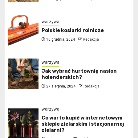
warzywa
Polskie kosiarki rolnicze
10 grudnia, 2024
Redakcja
warzywa
Jak wybrać hurtownię nasion
holenderskich?
27 sierpnia, 2024
Redakcja
warzywa
Co warto kupić w internetowym
sklepie zielarskim i stacjonarnej
zielarni?