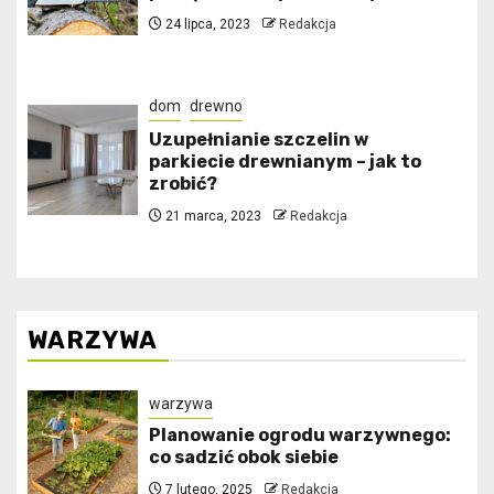
24 lipca, 2023
Redakcja
dom
drewno
Uzupełnianie szczelin w
parkiecie drewnianym – jak to
zrobić?
21 marca, 2023
Redakcja
WARZYWA
warzywa
Planowanie ogrodu warzywnego:
co sadzić obok siebie
7 lutego, 2025
Redakcja