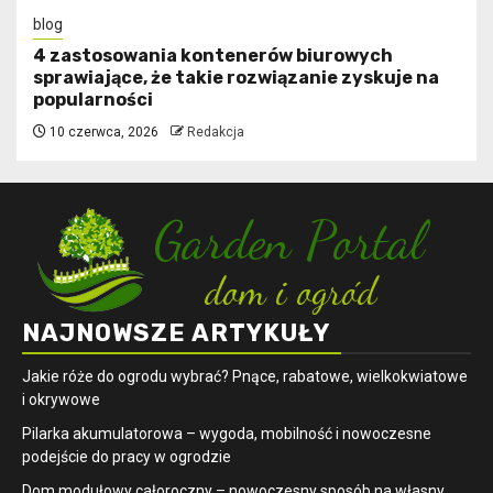
blog
4 zastosowania kontenerów biurowych
sprawiające, że takie rozwiązanie zyskuje na
popularności
10 czerwca, 2026
Redakcja
NAJNOWSZE ARTYKUŁY
Jakie róże do ogrodu wybrać? Pnące, rabatowe, wielkokwiatowe
i okrywowe
Pilarka akumulatorowa – wygoda, mobilność i nowoczesne
podejście do pracy w ogrodzie
Dom modułowy całoroczny – nowoczesny sposób na własny