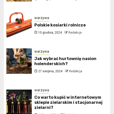
warzywa
Polskie kosiarki rolnicze
10 grudnia, 2024
Redakcja
warzywa
Jak wybrać hurtownię nasion
holenderskich?
27 sierpnia, 2024
Redakcja
warzywa
Co warto kupić w internetowym
sklepie zielarskim i stacjonarnej
zielarni?