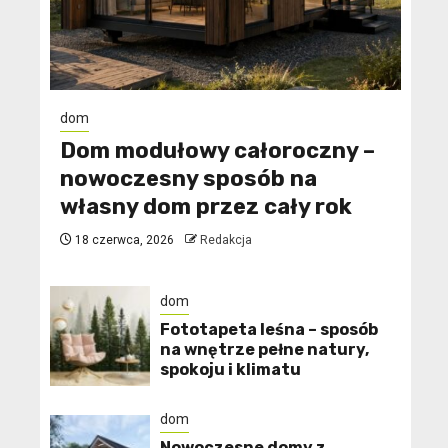
dom
Dom modułowy całoroczny –
nowoczesny sposób na
własny dom przez cały rok
18 czerwca, 2026
Redakcja
dom
​Fototapeta leśna – sposób
na wnętrze pełne natury,
spokoju i klimatu
dom
Nowoczesne domy z