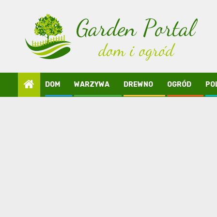
Skip
to
content
DOM
WARZYWA
DREWNO
OGRÓD
PO