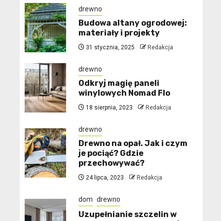
drewno
Budowa altany ogrodowej:
materiały i projekty
31 stycznia, 2025
Redakcja
drewno
Odkryj magię paneli
winylowych Nomad Flo
18 sierpnia, 2023
Redakcja
drewno
Drewno na opał. Jak i czym
je pociąć? Gdzie
przechowywać?
24 lipca, 2023
Redakcja
dom
drewno
Uzupełnianie szczelin w