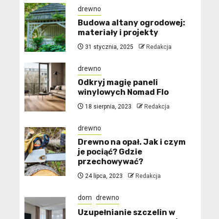
drewno
Budowa altany ogrodowej:
materiały i projekty
31 stycznia, 2025
Redakcja
drewno
Odkryj magię paneli
winylowych Nomad Flo
18 sierpnia, 2023
Redakcja
drewno
Drewno na opał. Jak i czym
je pociąć? Gdzie
przechowywać?
24 lipca, 2023
Redakcja
dom
drewno
Uzupełnianie szczelin w