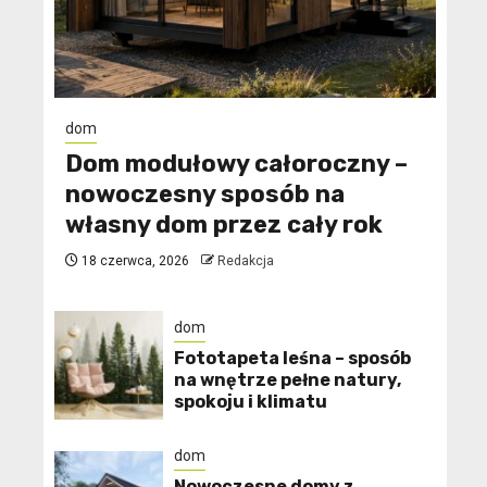
dom
Dom modułowy całoroczny –
nowoczesny sposób na
własny dom przez cały rok
18 czerwca, 2026
Redakcja
dom
​Fototapeta leśna – sposób
na wnętrze pełne natury,
spokoju i klimatu
dom
Nowoczesne domy z