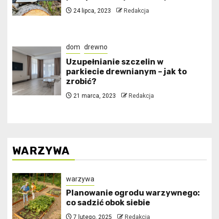
24 lipca, 2023
Redakcja
dom
drewno
Uzupełnianie szczelin w
parkiecie drewnianym – jak to
zrobić?
21 marca, 2023
Redakcja
WARZYWA
warzywa
Planowanie ogrodu warzywnego:
co sadzić obok siebie
7 lutego, 2025
Redakcja