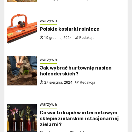
warzywa
Polskie kosiarki rolnicze
10 grudnia, 2024
Redakcja
warzywa
Jak wybrać hurtownię nasion
holenderskich?
27 sierpnia, 2024
Redakcja
warzywa
Co warto kupić w internetowym
sklepie zielarskim i stacjonarnej
zielarni?