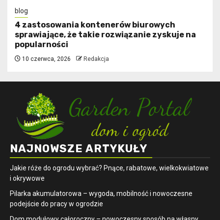
blog
4 zastosowania kontenerów biurowych
sprawiające, że takie rozwiązanie zyskuje na
popularności
10 czerwca, 2026
Redakcja
NAJNOWSZE ARTYKUŁY
Jakie róże do ogrodu wybrać? Pnące, rabatowe, wielkokwiatowe
i okrywowe
Pilarka akumulatorowa – wygoda, mobilność i nowoczesne
podejście do pracy w ogrodzie
Dom modułowy całoroczny – nowoczesny sposób na własny