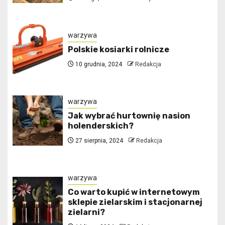
warzywa
Polskie kosiarki rolnicze
10 grudnia, 2024
Redakcja
warzywa
Jak wybrać hurtownię nasion
holenderskich?
27 sierpnia, 2024
Redakcja
warzywa
Co warto kupić w internetowym
sklepie zielarskim i stacjonarnej
zielarni?