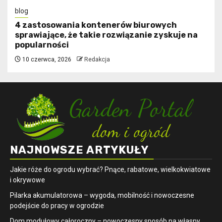
blog
4 zastosowania kontenerów biurowych
sprawiające, że takie rozwiązanie zyskuje na
popularności
10 czerwca, 2026
Redakcja
NAJNOWSZE ARTYKUŁY
Jakie róże do ogrodu wybrać? Pnące, rabatowe, wielkokwiatowe
i okrywowe
Pilarka akumulatorowa – wygoda, mobilność i nowoczesne
podejście do pracy w ogrodzie
Dom modułowy całoroczny – nowoczesny sposób na własny