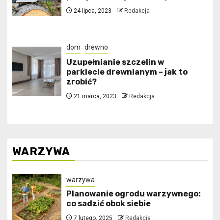
24 lipca, 2023
Redakcja
dom
drewno
Uzupełnianie szczelin w
parkiecie drewnianym – jak to
zrobić?
21 marca, 2023
Redakcja
WARZYWA
warzywa
Planowanie ogrodu warzywnego:
co sadzić obok siebie
7 lutego, 2025
Redakcja