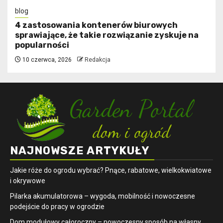
blog
4 zastosowania kontenerów biurowych
sprawiające, że takie rozwiązanie zyskuje na
popularności
10 czerwca, 2026
Redakcja
NAJNOWSZE ARTYKUŁY
Jakie róże do ogrodu wybrać? Pnące, rabatowe, wielkokwiatowe
i okrywowe
Pilarka akumulatorowa – wygoda, mobilność i nowoczesne
podejście do pracy w ogrodzie
Dom modułowy całoroczny – nowoczesny sposób na własny