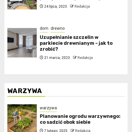
24 lipca, 2023
Redakcja
dom
drewno
Uzupełnianie szczelin w
parkiecie drewnianym – jak to
zrobić?
21 marca, 2023
Redakcja
WARZYWA
warzywa
Planowanie ogrodu warzywnego:
co sadzić obok siebie
7 lutego, 2025
Redakcja