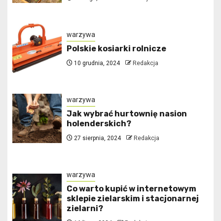
warzywa
Polskie kosiarki rolnicze
10 grudnia, 2024
Redakcja
warzywa
Jak wybrać hurtownię nasion
holenderskich?
27 sierpnia, 2024
Redakcja
warzywa
Co warto kupić w internetowym
sklepie zielarskim i stacjonarnej
zielarni?