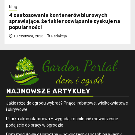
blog
4 zastosowania kontenerów biurowych
sprawiające, że takie rozwiązanie zyskuje na
popularności
10 czerwca, 2026
Redakcja
NAJNOWSZE ARTYKUŁY
Jakie róże do ogrodu wybrać? Pnące, rabatowe, wielkokwiatowe
i okrywowe
Pilarka akumulatorowa – wygoda, mobilność i nowoczesne
podejście do pracy w ogrodzie
Dom modułowy całoroczny – nowoczesny sposób na własny