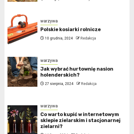
warzywa
Polskie kosiarki rolnicze
10 grudnia, 2024
Redakcja
warzywa
Jak wybrać hurtownię nasion
holenderskich?
27 sierpnia, 2024
Redakcja
warzywa
Co warto kupić w internetowym
sklepie zielarskim i stacjonarnej
zielarni?