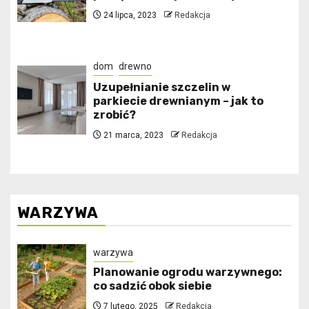
24 lipca, 2023
Redakcja
dom
drewno
Uzupełnianie szczelin w
parkiecie drewnianym – jak to
zrobić?
21 marca, 2023
Redakcja
WARZYWA
warzywa
Planowanie ogrodu warzywnego:
co sadzić obok siebie
7 lutego, 2025
Redakcja