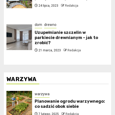
24 lipca, 2023
Redakcja
dom
drewno
Uzupełnianie szczelin w
parkiecie drewnianym – jak to
zrobić?
21 marca, 2023
Redakcja
WARZYWA
warzywa
Planowanie ogrodu warzywnego:
co sadzić obok siebie
7 lutego, 2025
Redakcja