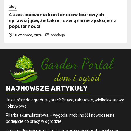
blog
4 zastosowania kontenerów biurowych
sprawiające, że takie rozwiązanie zyskuje na
popularności
10 czerwca, 2026
Redakcja
NAJNOWSZE ARTYKUŁY
Jakie róże do ogrodu wybrać? Pnące, rabatowe, wielkokwiatowe
i okrywowe
Pilarka akumulatorowa – wygoda, mobilność i nowoczesne
podejście do pracy w ogrodzie
Dom modułowy całoroczny – nowoczesny sposób na własny