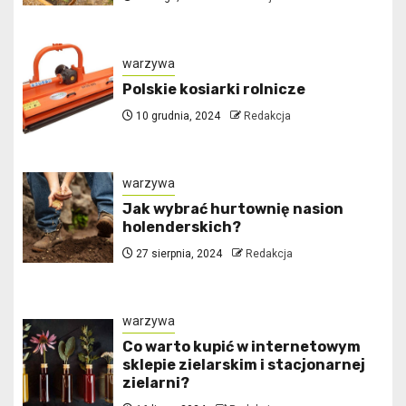
warzywa
Polskie kosiarki rolnicze
10 grudnia, 2024
Redakcja
warzywa
Jak wybrać hurtownię nasion
holenderskich?
27 sierpnia, 2024
Redakcja
warzywa
Co warto kupić w internetowym
sklepie zielarskim i stacjonarnej
zielarni?