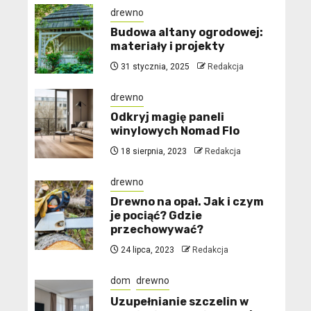
drewno
Budowa altany ogrodowej:
materiały i projekty
31 stycznia, 2025
Redakcja
drewno
Odkryj magię paneli
winylowych Nomad Flo
18 sierpnia, 2023
Redakcja
drewno
Drewno na opał. Jak i czym
je pociąć? Gdzie
przechowywać?
24 lipca, 2023
Redakcja
dom
drewno
Uzupełnianie szczelin w