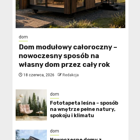
dom
Dom modułowy całoroczny –
nowoczesny sposób na
własny dom przez cały rok
18 czerwca, 2026
Redakcja
dom
​Fototapeta leśna – sposób
na wnętrze pełne natury,
spokoju i klimatu
dom
Nowoczesne domy z