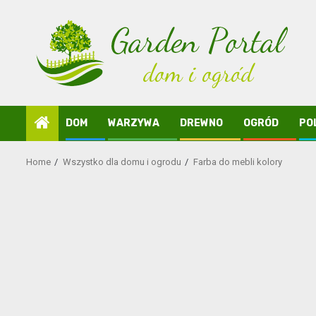
Skip
to
content
DOM
WARZYWA
DREWNO
OGRÓD
PO
Home
Wszystko dla domu i ogrodu
Farba do mebli kolory