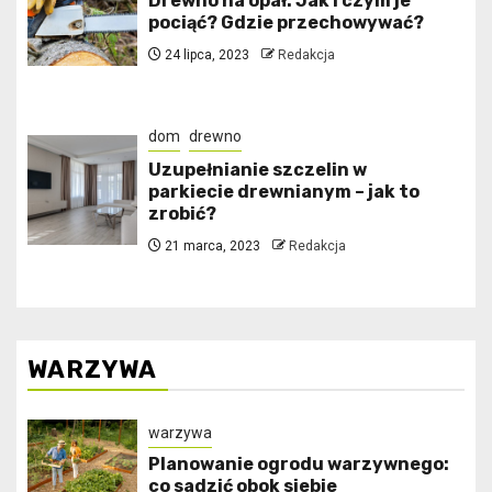
Drewno na opał. Jak i czym je
pociąć? Gdzie przechowywać?
24 lipca, 2023
Redakcja
dom
drewno
Uzupełnianie szczelin w
parkiecie drewnianym – jak to
zrobić?
21 marca, 2023
Redakcja
WARZYWA
warzywa
Planowanie ogrodu warzywnego:
co sadzić obok siebie