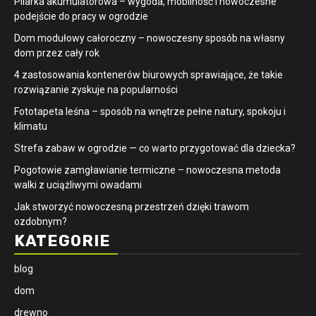
Pilarka akumulatorowa – wygoda, mobilność i nowoczesne
podejście do pracy w ogrodzie
Dom modułowy całoroczny – nowoczesny sposób na własny
dom przez cały rok
4 zastosowania kontenerów biurowych sprawiające, że takie
rozwiązanie zyskuje na popularności
​Fototapeta leśna – sposób na wnętrze pełne natury, spokoju i
klimatu
Strefa zabaw w ogrodzie — co warto przygotować dla dziecka?
Pogotowie zamgławianie termiczne – nowoczesna metoda
walki z uciążliwymi owadami
Jak stworzyć nowoczesną przestrzeń dzięki trawom
ozdobnym?
KATEGORIE
blog
dom
drewno