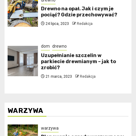
drewno
Drewno na opał. Jak i czym je
pociąć? Gdzie przechowywać?
24 lipca, 2023
Redakcja
dom
drewno
Uzupełnianie szczelin w
parkiecie drewnianym – jak to
zrobić?
21 marca, 2023
Redakcja
WARZYWA
warzywa