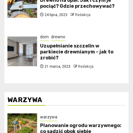
Drewno na opał. Jak i czym je
pociąć? Gdzie przechowywać?
24 lipca, 2023
Redakcja
dom
drewno
Uzupełnianie szczelin w
parkiecie drewnianym – jak to
zrobić?
21 marca, 2023
Redakcja
WARZYWA
warzywa
Planowanie ogrodu warzywnego:
co sadzić obok siebie