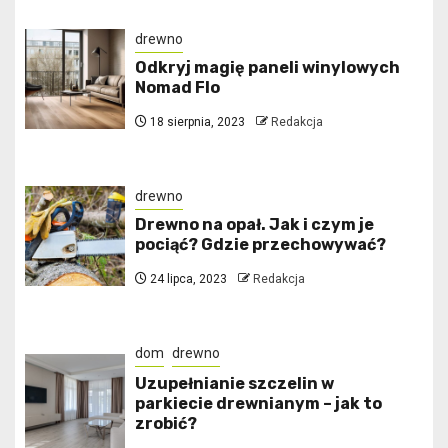
drewno
Odkryj magię paneli winylowych
Nomad Flo
18 sierpnia, 2023
Redakcja
drewno
Drewno na opał. Jak i czym je
pociąć? Gdzie przechowywać?
24 lipca, 2023
Redakcja
dom
drewno
Uzupełnianie szczelin w
parkiecie drewnianym – jak to
zrobić?