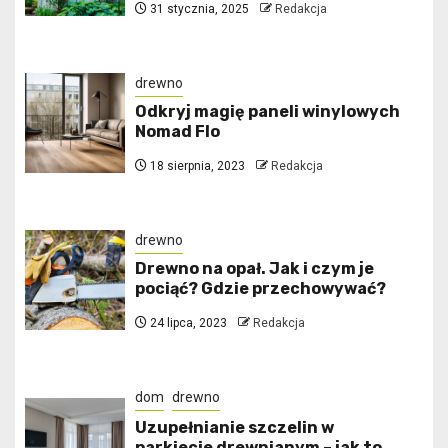
31 stycznia, 2025
Redakcja
drewno
Odkryj magię paneli winylowych
Nomad Flo
18 sierpnia, 2023
Redakcja
drewno
Drewno na opał. Jak i czym je
pociąć? Gdzie przechowywać?
24 lipca, 2023
Redakcja
dom
drewno
Uzupełnianie szczelin w
parkiecie drewnianym – jak to