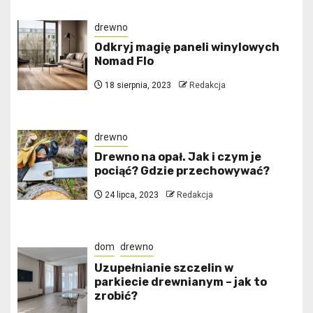
drewno
Odkryj magię paneli winylowych
Nomad Flo
18 sierpnia, 2023
Redakcja
drewno
Drewno na opał. Jak i czym je
pociąć? Gdzie przechowywać?
24 lipca, 2023
Redakcja
dom
drewno
Uzupełnianie szczelin w
parkiecie drewnianym – jak to
zrobić?