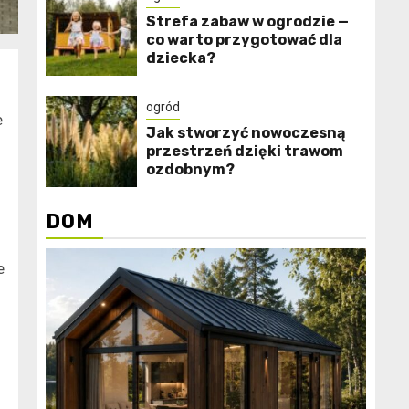
Strefa zabaw w ogrodzie —
co warto przygotować dla
dziecka?
ogród
e
Jak stworzyć nowoczesną
przestrzeń dzięki trawom
ozdobnym?
DOM
e