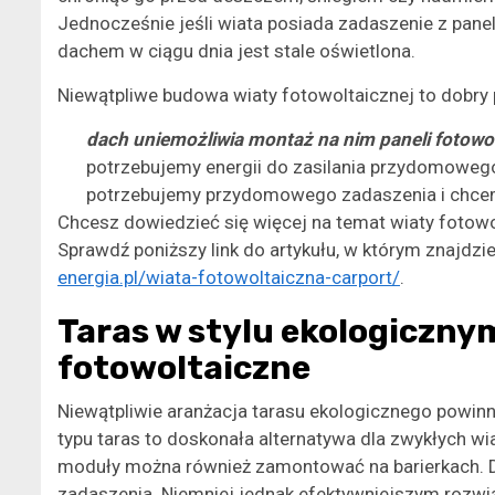
Jednocześnie jeśli wiata posiada zadaszenie z panel
dachem w ciągu dnia jest stale oświetlona.
Niewątpliwe budowa wiaty fotowoltaicznej to dobry 
dach uniemożliwia montaż na nim paneli fotowo
potrzebujemy energii do zasilania przydomowego
potrzebujemy przydomowego zadaszenia i chcemy 
Chcesz dowiedzieć się więcej na temat wiaty fotowol
Sprawdź poniższy link do artykułu, w którym znajdz
energia.pl/wiata-fotowoltaiczna-carport/
.
Taras w stylu ekologiczny
fotowoltaiczne
Niewątpliwie aranżacja tarasu ekologicznego powinn
typu taras to doskonała alternatywa dla zwykłych wia
moduły można również zamontować na barierkach. Dot
zadaszenia. Niemniej jednak efektywniejszym rozwi