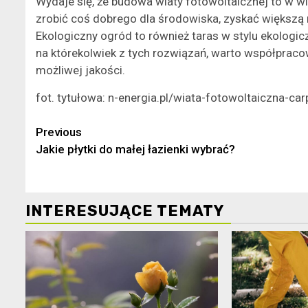
Wydaje się, że budowa wiaty fotowoltaicznej to w 
zrobić coś dobrego dla środowiska, zyskać większą 
Ekologiczny ogród to również taras w stylu ekologi
na którekolwiek z tych rozwiązań, warto współpraco
możliwej jakości.
fot. tytułowa: n-energia.pl/wiata-fotowoltaiczna-car
Continue
Previous
Jakie płytki do małej łazienki wybrać?
Reading
INTERESUJĄCE TEMATY