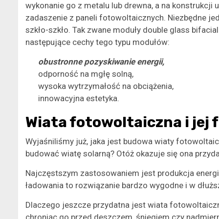
wykonanie go z metalu lub drewna, a na konstrukcj
zadaszenie z paneli fotowoltaicznych. Niezbędne j
szkło-szkło. Tak zwane moduły double glass bifacia
następujące cechy tego typu modułów:
obustronne pozyskiwanie energii,
odporność na mgłę solną,
wysoka wytrzymałość na obciążenia,
innowacyjna estetyka.
Wiata fotowoltaiczna i jej 
Wyjaśniliśmy już, jaka jest budowa wiaty fotowoltaic
budować wiatę solarną? Otóż okazuje się ona przyd
Najczęstszym zastosowaniem jest produkcja energii
ładowania to rozwiązanie bardzo wygodne i w dłużs
Dlaczego jeszcze przydatna jest wiata fotowoltaicz
chroniąc go przed deszczem, śniegiem czy nadmie