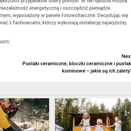
większości przypadków dobry pomysł. W ten sposób można
niezależność energetyczną i oszczędzić pieniądze.
cznym, wyposażony w panele fotowoltaiczne. Decydując się
wać z fachowcami, którzy wykonają instalację najwyższej
port/
Nex
Pustaki ceramiczne, bloczki ceramiczne i pustak
kominowe – jakie są ich zalety