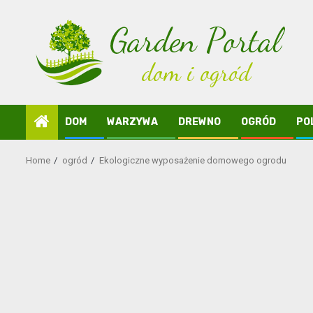
Skip
to
content
DOM
WARZYWA
DREWNO
OGRÓD
PO
Home
ogród
Ekologiczne wyposażenie domowego ogrodu