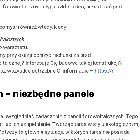
i fotowoltaicznych typu szkło-szkło, przestrzeń pod
pomysł również wtedy, kiedy:
ltaicznych,
 warsztatu,
przy okazji obniżyć rachunki za prąd.
taicznej? Interesuje Cię budowa takiej konstrukcji?
iesz wszystkie potrzebne Ci informacje –
https://n-
m – niezbędne panele
a uwzględniać zadaszenie z paneli fotowoltaicznych. Tego
t lub ich uzupełnienie. Tworząc taras w stylu ekologicznym,
yczy to głównie sytuacji, w których taras nie posiada
ązaniem jest umieszczenie modułów na dachu lub też