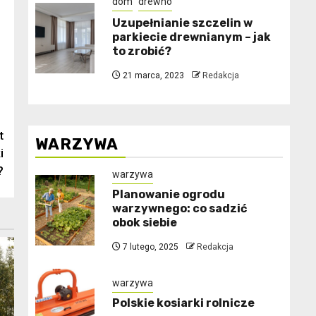
dom
drewno
Uzupełnianie szczelin w
parkiecie drewnianym – jak
to zrobić?
21 marca, 2023
Redakcja
t
WARZYWA
i
?
warzywa
Planowanie ogrodu
warzywnego: co sadzić
obok siebie
7 lutego, 2025
Redakcja
warzywa
Polskie kosiarki rolnicze