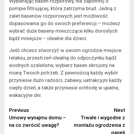
Wybierając basen rozporowy, nie zapomnij o
pompie filtrującej, która zatrzyma brud. Jedną z
zalet basenów rozporowych jest możliwość
dopasowania go do swoich preferencji – możesz
wybrać duże baseny mieszczące kilku dorosłych
bądź mniejsze – idealne dla dzieci.
Jeśli chcesz stworzyć w swoim ogrodzie miejsce
relaksu, przestrzeń idealną do odpoczynku bądź
wodnych szaleństw, wybierz basen skrojony na
miarę Twoich potrzeb. Z pewnością każdy wybór
przyniesie dużo radości, zabawy, uatrakcyjni każdy
ciepły dzień, a także przyniesie ochłodę w upalne,
wakacyjne dni.
Continue
Previous
Next
Umowy wynajmu domu –
Trwałe i wygodne z
Reading
na co zwrócić uwagę?
montażu ogrodzenia z
paneli