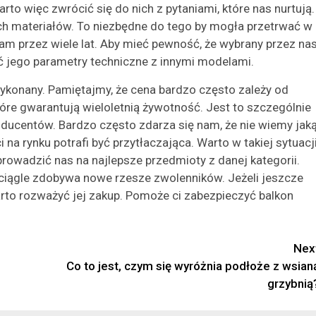
to więc zwrócić się do nich z pytaniami, które nas nurtują.
h materiałów. To niezbędne do tego by mogła przetrwać w
m przez wiele lat. Aby mieć pewność, że wybrany przez na
ć jego parametry techniczne z innymi modelami.
 wykonany. Pamiętajmy, że cena bardzo często zależy od
tóre gwarantują wieloletnią żywotność. Jest to szczególnie
ducentów. Bardzo często zdarza się nam, że nie wiemy jak
na rynku potrafi być przytłaczająca. Warto w takiej sytuacj
prowadzić nas na najlepsze przedmioty z danej kategorii.
e ciągle zdobywa nowe rzesze zwolenników. Jeżeli jeszcze
rto rozważyć jej zakup. Pomoże ci zabezpieczyć balkon
Nex
Co to jest, czym się wyróżnia podłoże z wsian
grzybnią