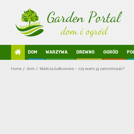
Skip
to
content
DOM
WARZYWA
DREWNO
OGRÓD
PO
Home
dom
Markiza balkonowa – czy warto ją zamontować?