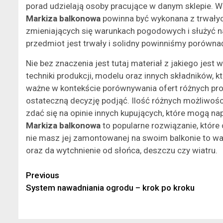
porad udzielają osoby pracujące w danym sklepie. War
Markiza balkonowa
powinna być wykonana z trwałyc
zmieniających się warunkach pogodowych i służyć na
przedmiot jest trwały i solidny powinniśmy porówna
Nie bez znaczenia jest tutaj materiał z jakiego jest
techniki produkcji, modelu oraz innych składników, k
ważne w kontekście porównywania ofert różnych pro
ostateczną decyzję podjąć. Ilość różnych możliwości 
zdać się na opinie innych kupujących, które mogą na
Markiza balkonowa
to popularne rozwiązanie, któr
nie masz jej zamontowanej na swoim balkonie to wa
oraz da wytchnienie od słońca, deszczu czy wiatru.
Continue
Previous
System nawadniania ogrodu – krok po kroku
Reading