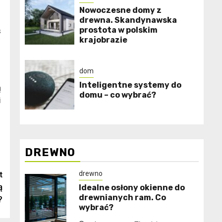
Nowoczesne domy z
drewna. Skandynawska
prostota w polskim
s
krajobrazie
dom
Inteligentne systemy do
ą
domu – co wybrać?
i
DREWNO
drewno
t
ą
Idealne osłony okienne do
drewnianych ram. Co
?
wybrać?