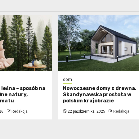
dom
 leśna – sposób na
Nowoczesne domy z drewna.
łne natury,
Skandynawska prostota w
limatu
polskim krajobrazie
26
Redakcja
22 października, 2025
Redakcja