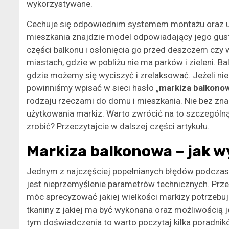
wykorzystywane.
Cechuje się odpowiednim systemem montażu oraz u
mieszkania znajdzie model odpowiadający jego gust
części balkonu i osłonięcia go przed deszczem czy 
miastach, gdzie w pobliżu nie ma parków i zieleni. 
gdzie możemy się wyciszyć i zrelaksować. Jeżeli ni
powinniśmy wpisać w sieci hasło „
markiza balkono
rodzaju rzeczami do domu i mieszkania. Nie bez zna
użytkowania markiz. Warto zwrócić na to szczegól
zrobić? Przeczytajcie w dalszej części artykułu.
Markiza balkonowa – jak 
Jednym z najczęściej popełnianych błędów podczas
jest nieprzemyślenie parametrów technicznych. Prz
móc sprecyzować jakiej wielkości markizy potrzeb
tkaniny z jakiej ma być wykonana oraz możliwością 
tym doświadczenia to warto poczytaj kilka poradni