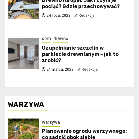
Drewno na opał. Jak i czym je
pociąć? Gdzie przechowywać?
24 lipca, 2023
Redakcja
dom
drewno
Uzupełnianie szczelin w
parkiecie drewnianym – jak to
zrobić?
21 marca, 2023
Redakcja
WARZYWA
warzywa
Planowanie ogrodu warzywnego:
co sadzić obok siebie