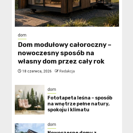
dom
Dom modułowy całoroczny –
nowoczesny sposób na
własny dom przez cały rok
18 czerwca, 2026
Redakcja
dom
​Fototapeta leśna – sposób
na wnętrze pełne natury,
spokoju i klimatu
dom
Nowoczesne domy z