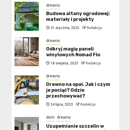
drewno
Budowa altany ogrodowej:
materiały i projekty
31 stycznia, 2025
Redakcja
drewno
Odkryj magię paneli
winylowych Nomad Flo
18 sierpnia, 2023
Redakcja
drewno
Drewno na opał. Jak i czym
je pociąć? Gdzie
przechowywać?
24 lipca, 2023
Redakcja
dom
drewno
Uzupełnianie szczelin w