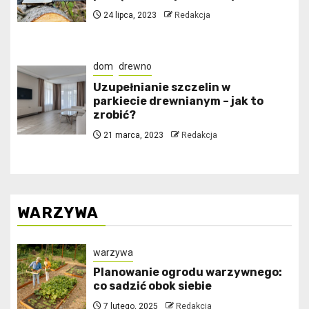
24 lipca, 2023
Redakcja
dom
drewno
Uzupełnianie szczelin w
parkiecie drewnianym – jak to
zrobić?
21 marca, 2023
Redakcja
WARZYWA
warzywa
Planowanie ogrodu warzywnego:
co sadzić obok siebie
7 lutego, 2025
Redakcja