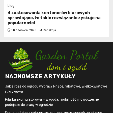
blog
4 zastosowania kontenerów biurowych
sprawiające, że takie rozwiązanie zyskuje na
popularności
10 czerwca, 2026
Redakcja
NAJNOWSZE ARTYKUŁY
Jakie róże do ogrodu wybrać? Pnące, rabatowe, wielkokwiatowe
i okrywowe
Pilarka akumulatorowa – wygoda, mobilność i nowoczesne
podejście do pracy w ogrodzie
Dom modułowy całoroczny – nowoczesny sposób na własny