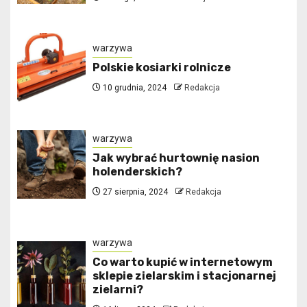
warzywa
Polskie kosiarki rolnicze
10 grudnia, 2024
Redakcja
warzywa
Jak wybrać hurtownię nasion
holenderskich?
27 sierpnia, 2024
Redakcja
warzywa
Co warto kupić w internetowym
sklepie zielarskim i stacjonarnej
zielarni?