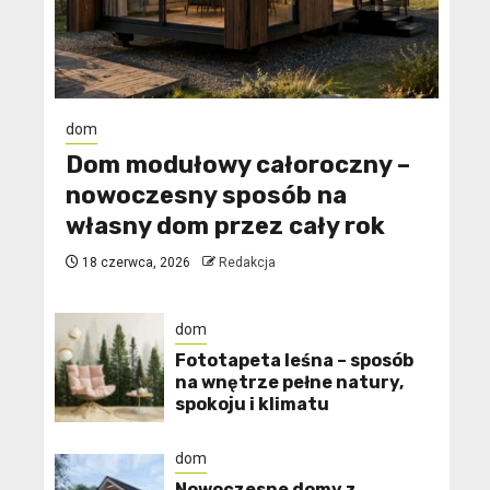
dom
Dom modułowy całoroczny –
nowoczesny sposób na
własny dom przez cały rok
18 czerwca, 2026
Redakcja
dom
​Fototapeta leśna – sposób
na wnętrze pełne natury,
spokoju i klimatu
dom
Nowoczesne domy z