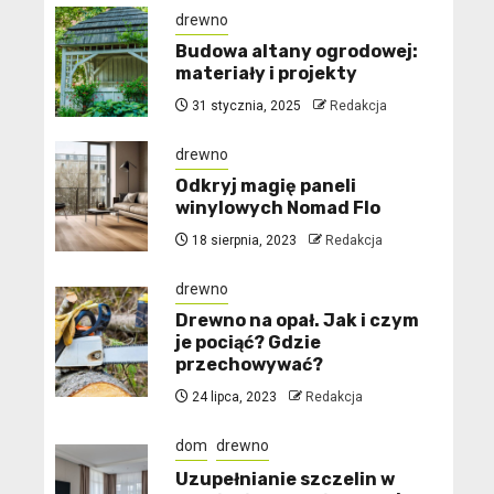
drewno
Budowa altany ogrodowej:
materiały i projekty
31 stycznia, 2025
Redakcja
drewno
Odkryj magię paneli
winylowych Nomad Flo
18 sierpnia, 2023
Redakcja
drewno
Drewno na opał. Jak i czym
je pociąć? Gdzie
przechowywać?
24 lipca, 2023
Redakcja
dom
drewno
Uzupełnianie szczelin w