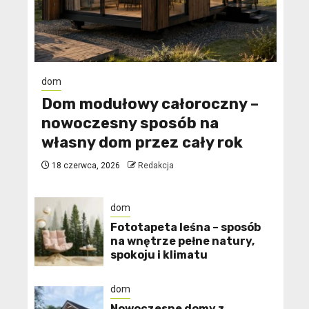
dom
Dom modułowy całoroczny –
nowoczesny sposób na
własny dom przez cały rok
18 czerwca, 2026
Redakcja
dom
​Fototapeta leśna – sposób
na wnętrze pełne natury,
spokoju i klimatu
dom
Nowoczesne domy z