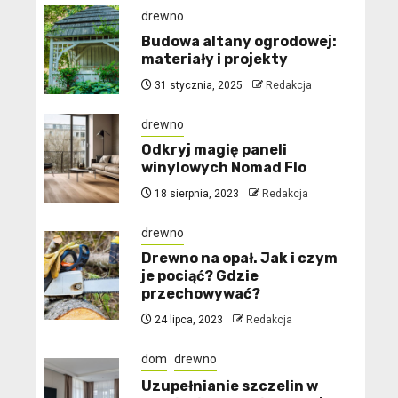
drewno
Budowa altany ogrodowej:
materiały i projekty
31 stycznia, 2025
Redakcja
drewno
Odkryj magię paneli
winylowych Nomad Flo
18 sierpnia, 2023
Redakcja
drewno
Drewno na opał. Jak i czym
je pociąć? Gdzie
przechowywać?
24 lipca, 2023
Redakcja
dom
drewno
Uzupełnianie szczelin w