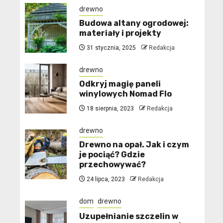
drewno
Budowa altany ogrodowej:
materiały i projekty
31 stycznia, 2025
Redakcja
drewno
Odkryj magię paneli
winylowych Nomad Flo
18 sierpnia, 2023
Redakcja
drewno
Drewno na opał. Jak i czym
je pociąć? Gdzie
przechowywać?
24 lipca, 2023
Redakcja
dom
drewno
Uzupełnianie szczelin w