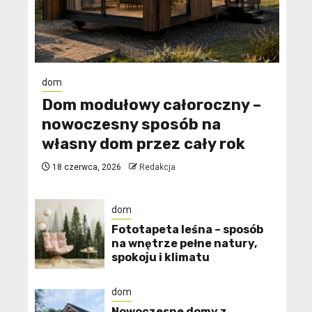
dom
Dom modułowy całoroczny –
nowoczesny sposób na
własny dom przez cały rok
18 czerwca, 2026
Redakcja
dom
​Fototapeta leśna – sposób
na wnętrze pełne natury,
spokoju i klimatu
dom
Nowoczesne domy z