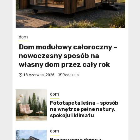
dom
Dom modułowy całoroczny –
nowoczesny sposób na
własny dom przez cały rok
18 czerwca, 2026
Redakcja
dom
​Fototapeta leśna – sposób
na wnętrze pełne natury,
spokoju i klimatu
dom
Nowoczesne domy z