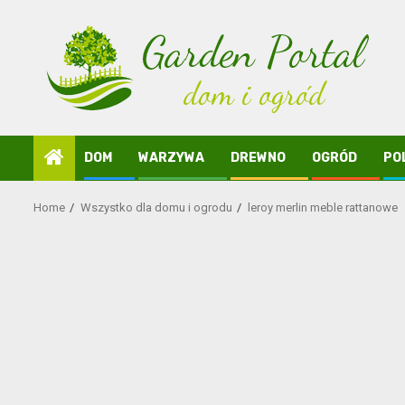
Skip
to
content
DOM
WARZYWA
DREWNO
OGRÓD
PO
Home
Wszystko dla domu i ogrodu
leroy merlin meble rattanowe