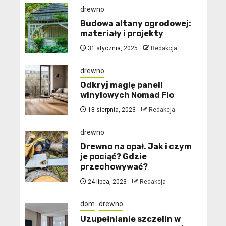
drewno
Budowa altany ogrodowej:
materiały i projekty
31 stycznia, 2025
Redakcja
drewno
Odkryj magię paneli
winylowych Nomad Flo
18 sierpnia, 2023
Redakcja
drewno
Drewno na opał. Jak i czym
je pociąć? Gdzie
przechowywać?
24 lipca, 2023
Redakcja
dom
drewno
Uzupełnianie szczelin w