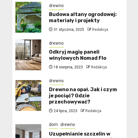
drewno
Budowa altany ogrodowej:
materiały i projekty
31 stycznia, 2025
Redakcja
drewno
Odkryj magię paneli
winylowych Nomad Flo
18 sierpnia, 2023
Redakcja
drewno
Drewno na opał. Jak i czym
je pociąć? Gdzie
przechowywać?
24 lipca, 2023
Redakcja
dom
drewno
Uzupełnianie szczelin w