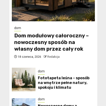
dom
Dom modułowy całoroczny –
nowoczesny sposób na
własny dom przez cały rok
18 czerwca, 2026
Redakcja
dom
​Fototapeta leśna – sposób
na wnętrze pełne natury,
spokoju i klimatu
dom
Nowoczesne domy z