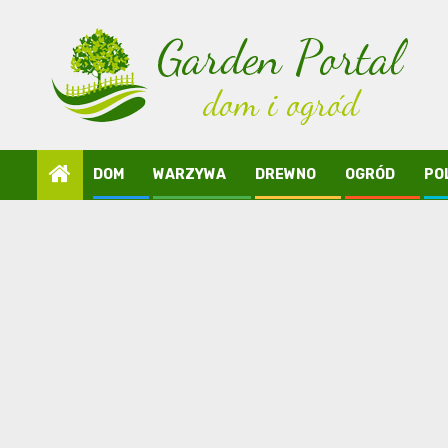
Skip
to
content
DOM
WARZYWA
DREWNO
OGRÓD
PO