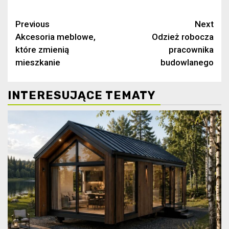
Continue
Previous
Next
Akcesoria meblowe,
Odzież robocza
Reading
które zmienią
pracownika
mieszkanie
budowlanego
INTERESUJĄCE TEMATY