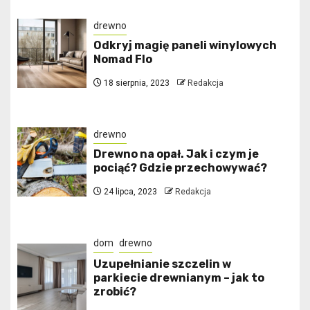
drewno
Odkryj magię paneli winylowych
Nomad Flo
18 sierpnia, 2023
Redakcja
drewno
Drewno na opał. Jak i czym je
pociąć? Gdzie przechowywać?
24 lipca, 2023
Redakcja
dom
drewno
Uzupełnianie szczelin w
parkiecie drewnianym – jak to
zrobić?